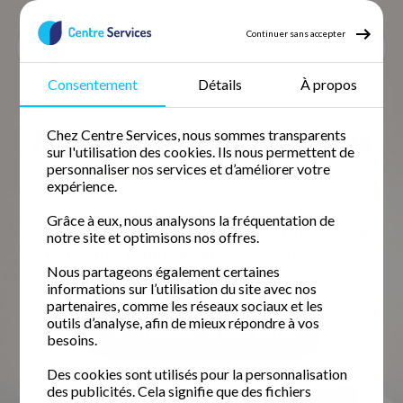
Continuer sans accepter
Consentement
Détails
À propos
Accueil
Ménage à domicile
Ménage Gard
Ménage Nîmes
Ménage à domicile Nîmes
Chez Centre Services, nous sommes transparents
sur l'utilisation des cookies. Ils nous permettent de
personnaliser nos services et d’améliorer votre
5 / 5 sur 282 avis
Google
expérience.
Retrouvez votre temps libre avec une femme de
Grâce à eux, nous analysons la fréquentation de
ménage fiable et expérimentée.
Profitez de 50%
notre site et optimisons nos offres.
de crédit d'impôt immédiat
pour un domicile
Nous partageons également certaines
impeccable.
informations sur l’utilisation du site avec nos
partenaires, comme les réseaux sociaux et les
outils d’analyse, afin de mieux répondre à vos
Demander un devis gratuit
besoins.
Des cookies sont utilisés pour la personnalisation
des publicités. Cela signifie que des fichiers