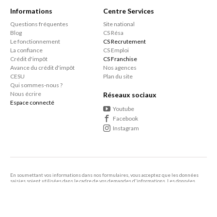
Informations
Centre Services
Questions fréquentes
Site national
Blog
CS Résa
Le fonctionnement
CS Recrutement
La confiance
CS Emploi
Crédit d'impôt
CS Franchise
Avance du crédit d'impôt
Nos agences
CESU
Plan du site
Qui sommes-nous ?
Nous écrire
Réseaux sociaux
Espace connecté
Youtube
Facebook
Instagram
En soumettant vos informations dans nos formulaires, vous acceptez que les données
saisies soient utilisées dans le cadre de vos demandes d'informations. Les données
personnelles que vous nous confiez ne sont pas transmises, louées, ou commercialisées à
des tiers.
En savoir +
Le consommateur a le droit de s'inscrire sur une liste d'opposition au démarcharge
téléphonique