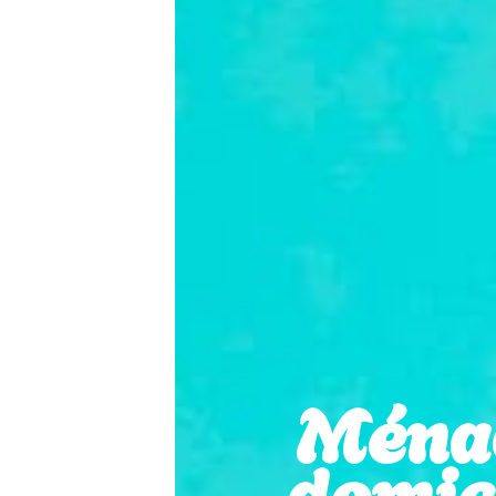
Ména
domici