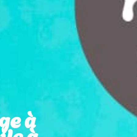
ge à
le à