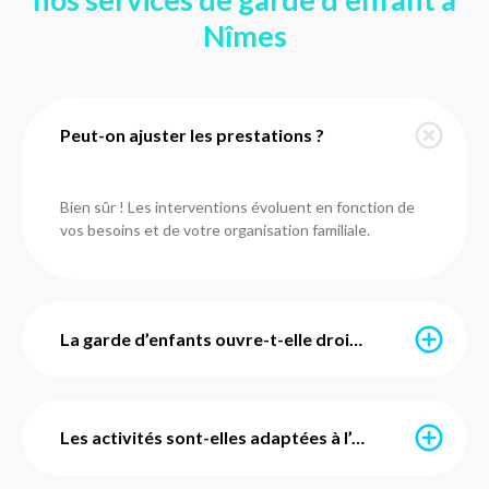
Nîmes
Peut-on ajuster les prestations ?
Bien sûr ! Les interventions évoluent en fonction de
vos besoins et de votre organisation familiale.
La garde d’enfants ouvre-t-elle droit à des aides financières ?
Oui. Selon votre situation, vous pouvez bénéficier de
différentes aides, comme le complément de libre choix
Les activités sont-elles adaptées à l’âge de mon enfant ?
du mode de garde (CMG) ou le crédit d’impôt de 50 %.