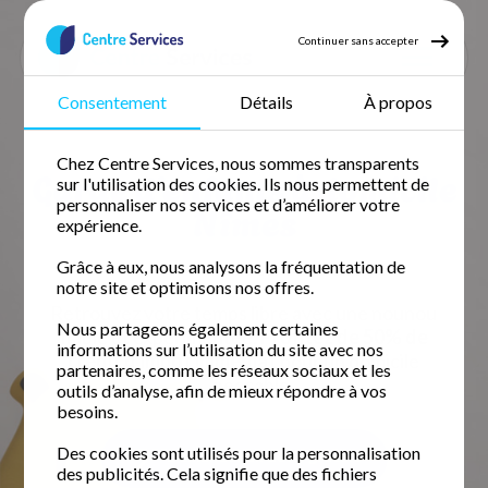
Continuer sans accepter
Consentement
Détails
À propos
Accueil
Garde d'enfant
Garde d'enfant Gard
Chez Centre Services, nous sommes transparents
Garde d'enfant Nîmes
Garde d'enfants à domicile
sur l'utilisation des cookies. Ils nous permettent de
personnaliser nos services et d’améliorer votre
Nîmes
expérience.
Grâce à eux, nous analysons la fréquentation de
0 / 5 sur 0 avis
Google
notre site et optimisons nos offres.
Retrouvez votre temps libre avec une nounou
Nous partageons également certaines
fiable et expérimentée.
Profitez de 50% de
informations sur l’utilisation du site avec nos
crédit d'impôt immédiat
pour un domicile
partenaires, comme les réseaux sociaux et les
impeccable.
outils d’analyse, afin de mieux répondre à vos
besoins.
Des cookies sont utilisés pour la personnalisation
Demander un devis gratuit
des publicités. Cela signifie que des fichiers