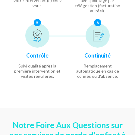
votre intervenant(e) chez
avec pointage par
vous.
télégestion (facturation
au réel).
5
6
Contrôle
Continuité
Suivi qualité après la
Remplacement
première intervention et
automatique en cas de
visites régulières.
congés ou d'absence.
Notre Foire Aux Questions sur
nos services de garde d'enfant à