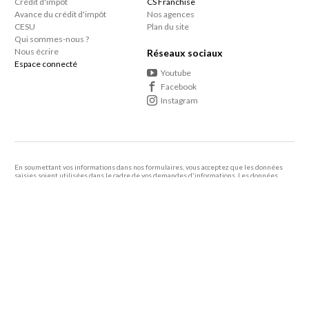
Crédit d'impôt
CS Franchise
Avance du crédit d'impôt
Nos agences
CESU
Plan du site
Qui sommes-nous ?
Nous écrire
Réseaux sociaux
Espace connecté
Youtube
Facebook
Instagram
En soumettant vos informations dans nos formulaires, vous acceptez que les données
saisies soient utilisées dans le cadre de vos demandes d'informations. Les données
personnelles que vous nous confiez ne sont pas transmises, louées, ou commercialisées à
des tiers.
En savoir +
Le consommateur a le droit de s'inscrire sur une liste d'opposition au démarcharge
téléphonique
Vous bénéficiez de 50% de crédit d’impôt sur le ménage et repassage à domicile ainsi
que sur tous les autres services à domicile proposés par votre agence de proximité.
Article 199 sexdecies du Code Général des Impôts.
2005 - 2026 Centre Services -
Mentions légales
-
Politique de confidentialité