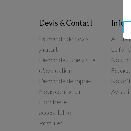
Devis & Contact
Infor
Demande de devis
Actuali
gratuit
Le fon
Demandez une visite
Nos tar
d'évaluation
Espace
Demande de rappel
Nos off
Nous contacter
Avis cli
Horaires et
accessibilité
Postuler