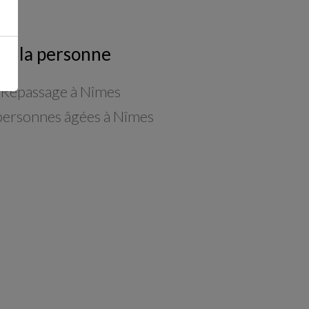
s à la personne
 Repassage à Nîmes
personnes âgées à Nîmes