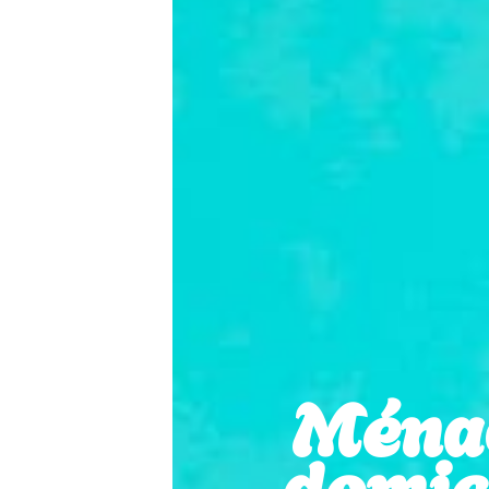
Ména
domici