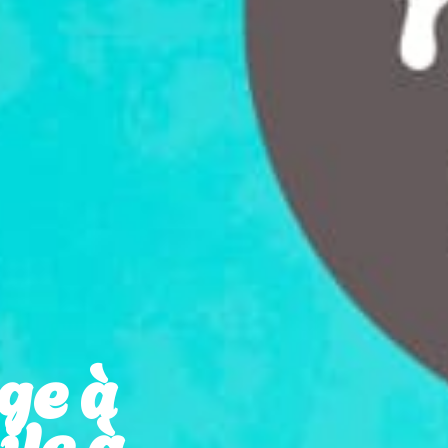
ge à
le à