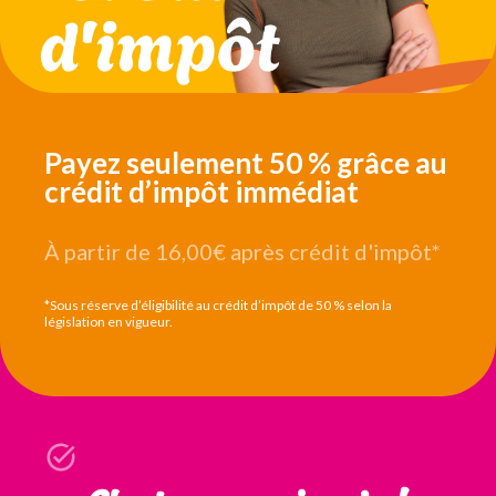
Payez seulement 50 % grâce au
crédit d’impôt immédiat
À partir de 16,00€
après crédit d'impôt*
*Sous réserve d’éligibilité au crédit d’impôt de 50 % selon la
législation en vigueur.