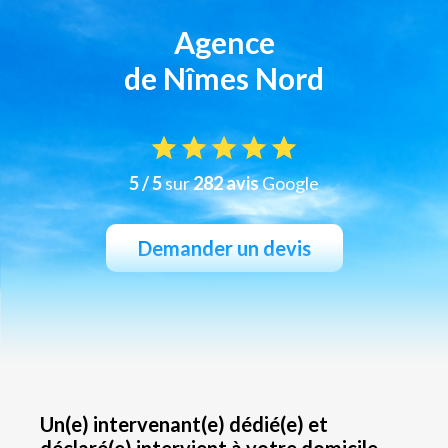
Agence
de Nîmes Nord
5 / 5
sur
282 avis
Google
Demander un devis
Un(e) intervenant(e) dédié(e) et