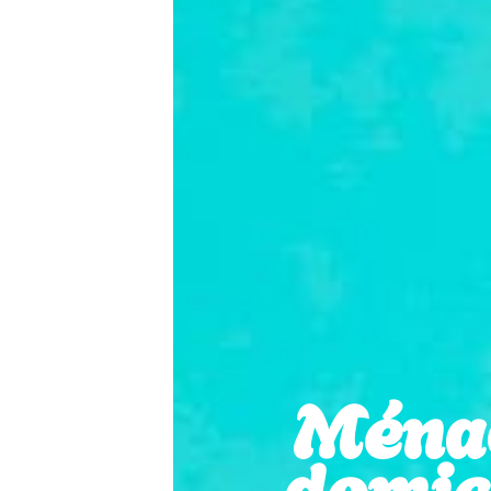
Ména
domici