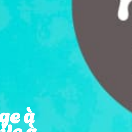
ge à
le à