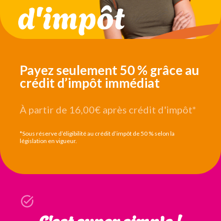
Payez seulement 50 % grâce au
crédit d’impôt immédiat
À partir de 16,00€
après crédit d'impôt*
*Sous réserve d’éligibilité au crédit d’impôt de 50 % selon la
législation en vigueur.
C'est super simple !