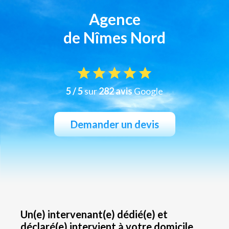
Agence
de Nîmes Nord
5 / 5
sur
282 avis
Google
Demander un devis
Un(e) intervenant(e) dédié(e) et
déclaré(e) intervient à votre domicile